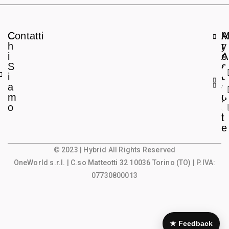
C
Contatti
A
h
r
y
i
e
A
S
a
c
i
L
c
a
e
o
m
g
u
o
a
n
l
t
e
© 2023 | Hybrid All Rights Reserved
OneWorld s.r.l.
| C.so Matteotti 32 10036 Torino (TO) | P.IVA:
07730800013
★ Feedback