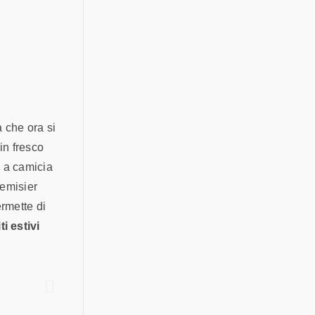
a che ora si
in fresco
a a camicia
hemisier
ermette di
ti estivi