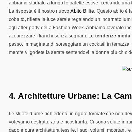
abbiamo studiato a lungo le palette estive, cercando una t
La risposta è il nostro nuovo
Abito Billie
. Questo abito è 
cobalto, riflette la luce serale regalando un incarnato lum
agli after-party della Fashion Week. Abbiamo lavorato i
accarezzare i fianchi senza segnarli. Le
tendenze moda 
passo. Immaginate di sorseggiare un cocktail in terrazza: 
mentre vi godete la serata sentendovi la donna più chic d
4. Architetture Urbane: La Cam
Le sfilate diurne richiedono un rigore formale che non dev
volevamo destrutturarla e ricostruirla. Ci sono volute innu
capo è pura architettura tessile. I suoi volumi importanti e