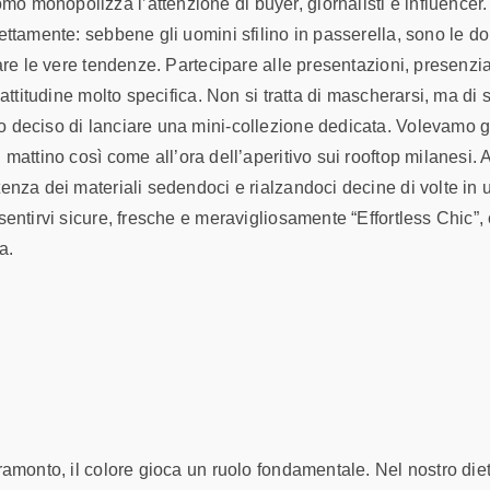
o monopolizza l’attenzione di buyer, giornalisti e influencer
ettamente: sebbene gli uomini sfilino in passerella, sono le d
are le vere tendenze. Partecipare alle presentazioni, presenzia
’attitudine molto specifica. Non si tratta di mascherarsi, ma di 
o deciso di lanciare una mini-collezione dedicata. Volevamo g
 mattino così come all’ora dell’aperitivo sui rooftop milanesi.
nza dei materiali sedendoci e rialzandoci decine di volte in uff
sentirvi sicure, fresche e meravigliosamente “Effortless Chic”,
a.
ramonto, il colore gioca un ruolo fondamentale. Nel nostro diet