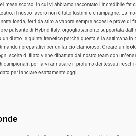
mese scorso, in cui vi abbiamo raccontato l’incredibile fatica e
teatro, il nostro lavoro non è tutto lustrini e champagne. La mo
tte fonda, ferri da stiro a vapore sempre accesi e prove di fitt
ore pulsante di Hybrid Italy, orgogliosamente supportata dall
n dietro le quinte frenetico perché questa è la settimana in cui 
ultimando i preparativi per un lancio clamoroso. Creare un
look
gni scelta di filato viene dibattuta dal nostro team con un’ene
i campionari, per farvi annusare il profumo dei tessuti freschi d
udato per lanciare esattamente oggi.
ponde