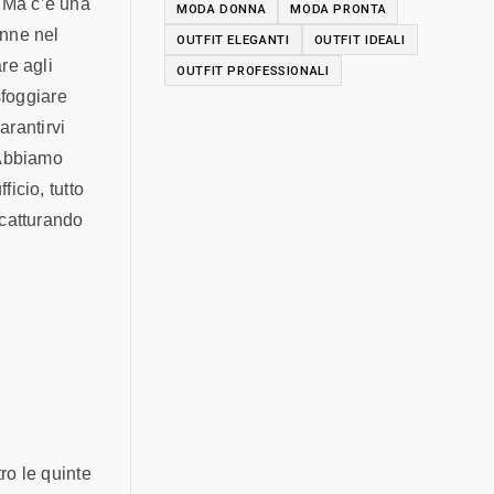
. Ma c’è una
MODA DONNA
MODA PRONTA
onne nel
OUTFIT ELEGANTI
OUTFIT IDEALI
re agli
OUTFIT PROFESSIONALI
sfoggiare
arantirvi
 Abbiamo
icio, tutto
 catturando
ro le quinte