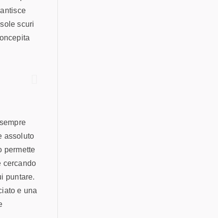
rantisce
sole scuri
concepita
è sempre
e assoluto
to permette
te cercando
ui puntare.
ciato e una
e