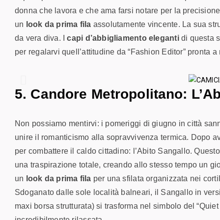
donna che lavora e che ama farsi notare per la precision
un
look da prima fila
assolutamente vincente. La sua strut
da vera diva. I
capi d’abbigliamento eleganti
di questa s
per regalarvi quell’attitudine da “Fashion Editor” pronta a 
5. Candore Metropolitano: L’Ab
Non possiamo mentirvi: i pomeriggi di giugno in città sanno
unire il romanticismo alla sopravvivenza termica. Dopo ave
per combattere il caldo cittadino: l’
Abito Sangallo
. Questo
una traspirazione totale, creando allo stesso tempo un gio
un
look da prima fila
per una sfilata organizzata nei cortil
Sdoganato dalle sole località balneari, il Sangallo in ver
maxi borsa strutturata) si trasforma nel simbolo del “Quie
incredibilmente rilassata.