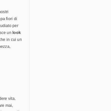
ostri
a fiori di
tudiato per
tisce un
look
he in cui un
hezza,
dere vita.
are mai,