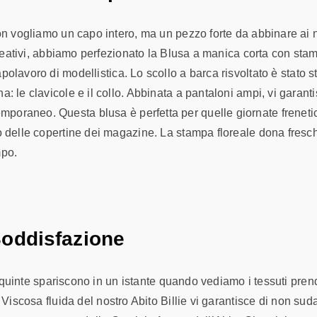
non vogliamo un capo intero, ma un pezzo forte da abbinare ai n
creativi, abbiamo perfezionato la
Blusa a manica corta con stamp
polavoro di modellistica. Lo scollo a barca risvoltato è stato s
a: le clavicole e il collo. Abbinata a pantaloni ampi, vi garan
oraneo. Questa blusa è perfetta per quelle giornate frenetic
no delle copertine dei magazine. La stampa floreale dona fresc
mpo.
 Soddisfazione
le quinte spariscono in un istante quando vediamo i tessuti pren
a
Viscosa
fluida del nostro Abito Billie vi garantisce di non sud