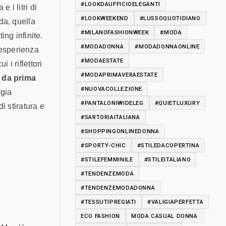
#LOOKDAUFFICIOELEGANTI
 i litri di
#LOOKWEEKEND
#LUSSOQUOTIDIANO
da, quella
#MILANOFASHIONWEEK
#MODA
ing infinite.
#MODADONNA
#MODADONNAONLINE
’esperienza
#MODAESTATE
i riflettori
#MODAPRIMAVERAESTATE
 da prima
#NUOVACOLLEZIONE
rgia
#PANTALONIWIDELEG
#QUIETLUXURY
i stiratura e
#SARTORIAITALIANA
#SHOPPINGONLINEDONNA
#SPORTY-CHIC
#STILEDACOPERTINA
#STILEFEMMINILE
#STILEITALIANO
#TENDENZEMODA
#TENDENZEMODADONNA
#TESSUTIPREGIATI
#VALIGIAPERFETTA
ECO FASHION
MODA CASUAL DONNA