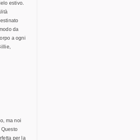
elo estivo.
lità
estinato
 modo da
corpo a ogni
llie,
co, ma noi
. Questo
fetta per la