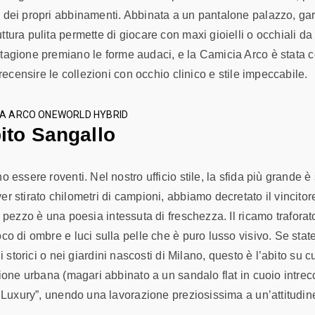
e dei propri abbinamenti. Abbinata a un pantalone palazzo, ga
tura pulita permette di giocare con maxi gioielli o occhiali da 
tagione premiano le forme audaci, e la Camicia Arco è stata 
recensire le collezioni con occhio clinico e stile impeccabile.
ito Sangallo
 essere roventi. Nel nostro ufficio stile, la sfida più grande 
r stirato chilometri di campioni, abbiamo decretato il vincitor
 pezzo è una poesia intessuta di freschezza. Il ricamo trafora
co di ombre e luci sulla pelle che è puro lusso visivo. Se sta
i storici o nei giardini nascosti di Milano, questo è l’abito su c
sione urbana (magari abbinato a un sandalo flat in cuoio intrec
t Luxury”, unendo una lavorazione preziosissima a un’attitudin