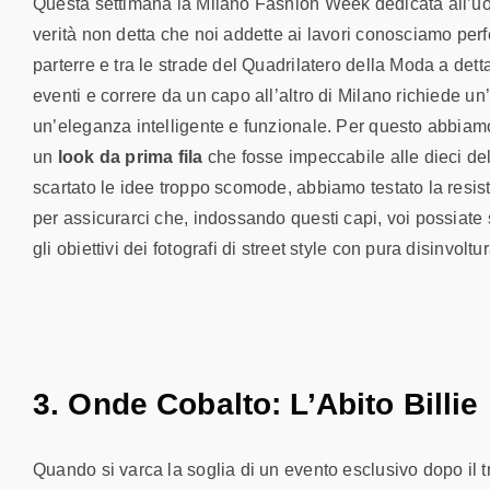
Questa settimana la Milano Fashion Week dedicata all’uom
verità non detta che noi addette ai lavori conosciamo perf
parterre e tra le strade del Quadrilatero della Moda a dett
eventi e correre da un capo all’altro di Milano richiede un
un’eleganza intelligente e funzionale. Per questo abbiam
un
look da prima fila
che fosse impeccabile alle dieci del
scartato le idee troppo scomode, abbiamo testato la resiste
per assicurarci che, indossando questi capi, voi possiate 
gli obiettivi dei fotografi di street style con pura disinvoltur
3. Onde Cobalto: L’Abito Billie
Quando si varca la soglia di un evento esclusivo dopo il t