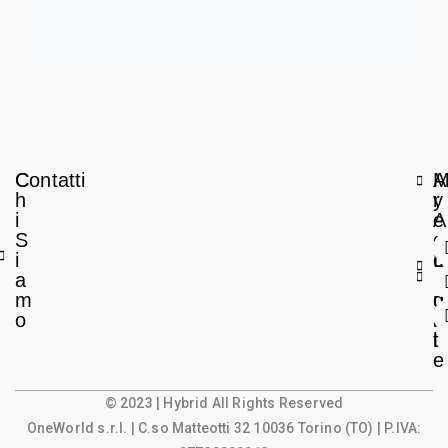
C
Contatti
A
h
r
y
i
e
A
S
a
c
i
L
c
a
e
o
m
g
u
o
a
n
l
t
e
© 2023 | Hybrid All Rights Reserved
OneWorld s.r.l.
| C.so Matteotti 32 10036 Torino (TO) | P.IVA: