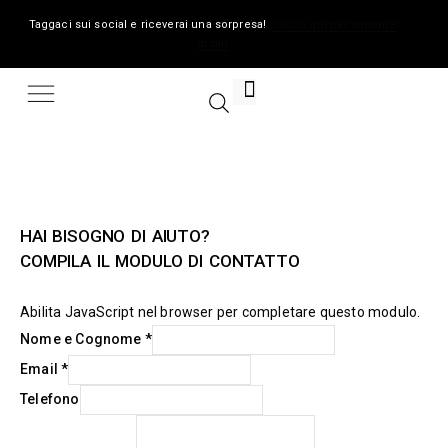
Taggaci sui social e riceverai una sorpresa!
Clicca qui per saperne
di più
HAI BISOGNO DI AIUTO?
COMPILA IL MODULO DI CONTATTO
Abilita JavaScript nel browser per completare questo modulo.
Nome e Cognome
*
Email
*
Telefono