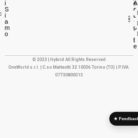
i
e
A
S
a
c
i
L
c
a
e
o
m
g
u
o
a
n
l
t
e
© 2023 | Hybrid All Rights Reserved
OneWorld s.r.l.
| C.so Matteotti 32 10036 Torino (TO) | P.IVA:
07730800013
★ Feedbac