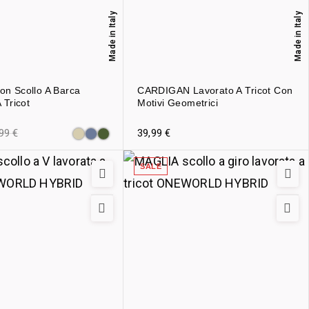
Made in Italy
Made in Italy
n Scollo A Barca
CARDIGAN Lavorato A Tricot Con
 Tricot
Motivi Geometrici
,99
€
39,99
€
SALE