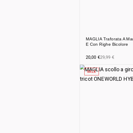
MAGLIA Traforata A Ma
E Con Righe Bicolore
20,00
€
29,99
€
SALE