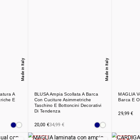
Made in Italy
Made in Italy
atura A
BLUSA Ampia Scollata A Barca
MAGLIA Ve
riche E
Con Cuciture Asimmetriche
Barca E Or
Taschino E Bottoncini Decorativi
Di Tendenza
29,99
€
20,00
€
34,99
€
SALE
SALE