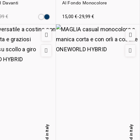
l Davanti
Al Fondo Monocolore
,99
€
15,00
€
-
29,99
€
Designed in Italy
Designed in Italy