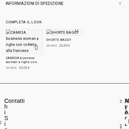
INFORMAZIONI DI SPEDIZIONE
COMPLETA IL LOOK
SHORTS BAGGY
29,99
€
20,00
€
CAMICIA business
woman a righe con
colletto alla francese
34,99
€
20,00
€
C
Contatti
A
h
r
y
i
e
A
S
a
c
i
L
c