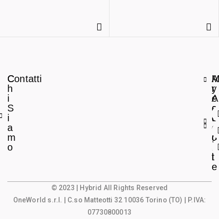
C
Contatti
A
h
r
y
i
e
A
S
a
c
i
L
c
a
e
o
m
g
u
o
a
n
l
t
e
© 2023 | Hybrid All Rights Reserved
OneWorld s.r.l.
| C.so Matteotti 32 10036 Torino (TO) | P.IVA:
07730800013