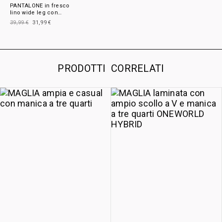
PANTALONE in fresco
lino wide leg con
laccetto di chiusura in
39,99
€
31,99
€
vita
PRODOTTI CORRELATI