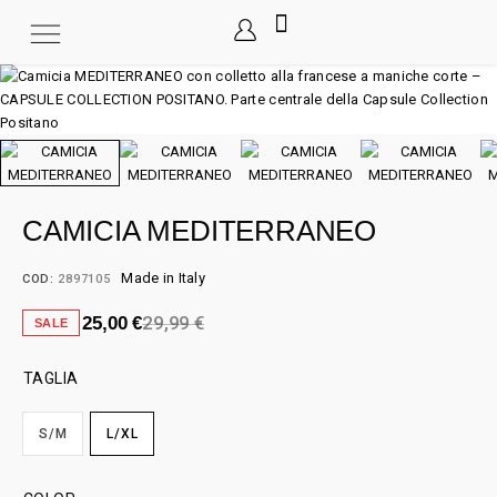
CAMICIA MEDITERRANEO
Made in Italy
COD:
2897105
29,99
€
25,00
€
SALE
TAGLIA
S/M
L/XL