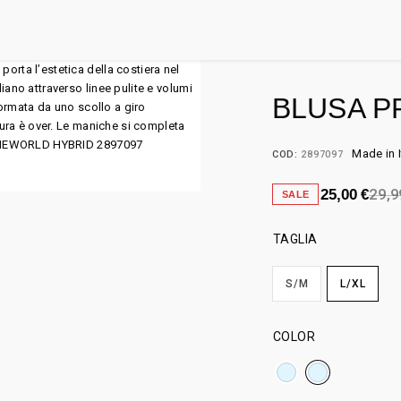
BLUSA P
Made in I
COD:
2897097
29,
25,00
€
SALE
TAGLIA
S/M
L/XL
COLOR