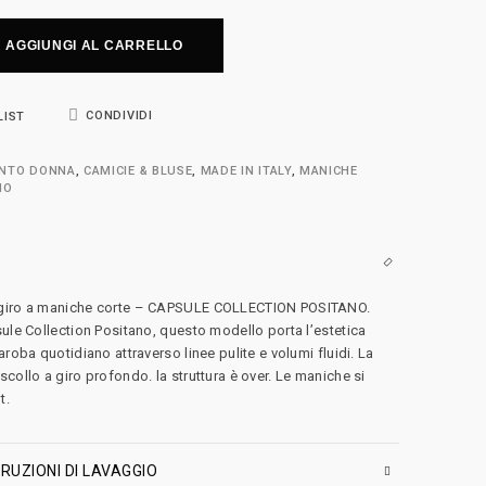
AGGIUNGI AL CARRELLO
CONDIVIDI
LIST
ENTO DONNA
,
CAMICIE & BLUSE
,
MADE IN ITALY
,
MANICHE
NO
 giro a maniche corte – CAPSULE COLLECTION POSITANO.
sule Collection Positano, questo modello porta l’estetica
aroba quotidiano attraverso linee pulite e volumi fluidi. La
collo a giro profondo. la struttura è over. Le maniche si
t.
RUZIONI DI LAVAGGIO