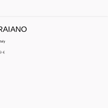
RAIANO
taly
99
€