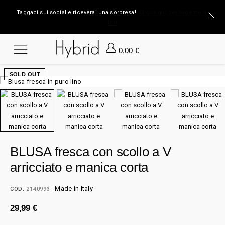
Taggaci sui social e riceverai una sorpresa!
Clicca qui per saperne di
più
0,00
€
SOLD OUT
BLUSA fresca con scollo a V
arricciato e manica corta
Made in Italy
COD:
2140993
29,99
€