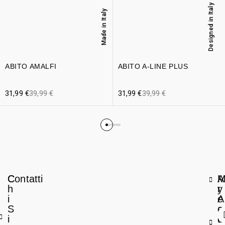
Designed in Italy
Made in Italy
ABITO AMALFI
ABITO A-LINE PLUS
31,99
€
39,99
€
31,99
€
39,99
€
C
Contatti
A
h
r
y
i
e
A
S
a
c
i
L
c