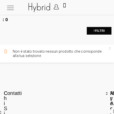
:
0
FILTRI
Non è stato trovato nessun prodotto che corrisponde
alla tua selezione.
C
Contatti
A
h
r
y
i
e
A
S
a
c
i
L
c