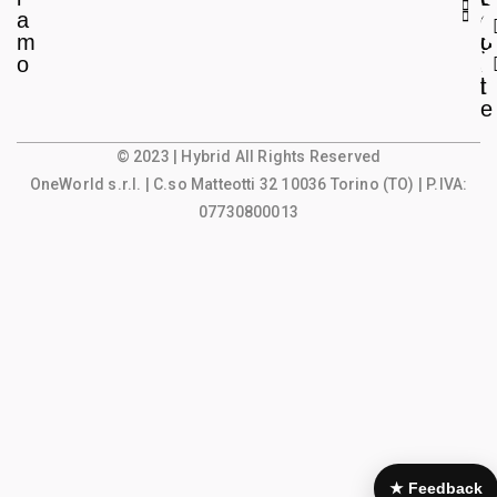
a
e
o
m
g
u
o
a
n
l
t
e
© 2023 | Hybrid All Rights Reserved
OneWorld s.r.l.
| C.so Matteotti 32 10036 Torino (TO) | P.IVA:
07730800013
★ Feedback