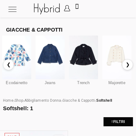
GIACCHE & CAPPOTTI
❮
❯
Ecodainetto
Jeans
Trench
Majorette
›
›
›
›
Home
Shop
Abbigliamento Donna
Giacche & Cappotti
Softshell
Softshell:
1
FILTRI