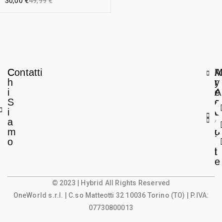
30,00
€
49,99
€
C
Contatti
A
h
r
y
i
e
A
S
a
c
i
L
c
a
e
o
m
g
u
o
a
n
l
t
e
© 2023 | Hybrid All Rights Reserved
OneWorld s.r.l.
| C.so Matteotti 32 10036 Torino (TO) | P.IVA:
07730800013