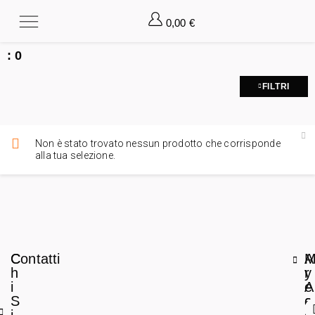
0,00
€
:
0
FILTRI
Non è stato trovato nessun prodotto che corrisponde
alla tua selezione.
C
Contatti
A
h
r
y
i
e
A
S
a
c