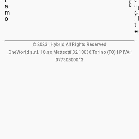
i
L
c
a
e
o
m
g
u
o
a
n
l
t
e
© 2023 | Hybrid All Rights Reserved
OneWorld s.r.l.
| C.so Matteotti 32 10036 Torino (TO) | P.IVA:
07730800013