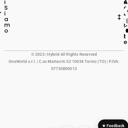
i
e
A
S
a
c
i
L
c
a
e
o
m
g
u
o
a
n
l
t
e
© 2023 | Hybrid All Rights Reserved
OneWorld s.r.l.
| C.so Matteotti 32 10036 Torino (TO) | P.IVA:
07730800013
★ Feedback