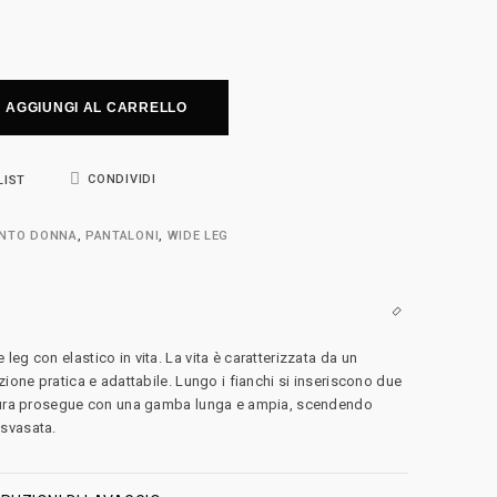
AGGIUNGI AL CARRELLO
CONDIVIDI
LIST
ENTO DONNA
,
PANTALONI
,
WIDE LEG
eg con elastico in vita. La vita è caratterizzata da un
zione pratica e adattabile. Lungo i fianchi si inseriscono due
ttura prosegue con una gamba lunga e ampia, scendendo
svasata.