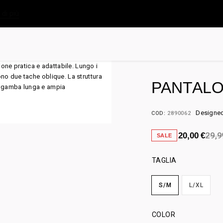
 di più
PANTALO
Designed 
COD:
2890062
29,
20,00
€
SALE
TAGLIA
S/M
L/XL
COLOR