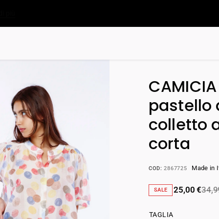
di più
CAMICIA 
pastello
colletto
corta
Made in I
COD:
2867725
25,00
€
34,
SALE
TAGLIA