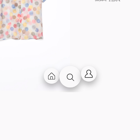
39,99
€
25,00
€
cintura
Chi Siamo
Contatti
Storia
Lavora con noi