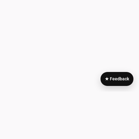
★ Feedback
Area
My
Legale
Account