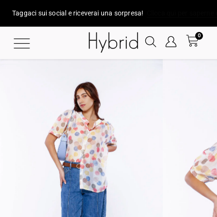
Taggaci sui social e riceverai una sorpresa!
Clicca qui per saperne 
0