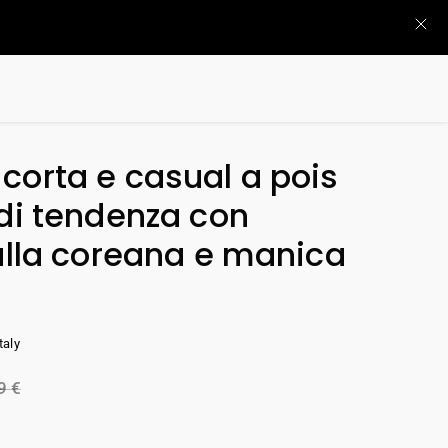
corta e casual a pois
 di tendenza con
 alla coreana e manica
taly
99
€