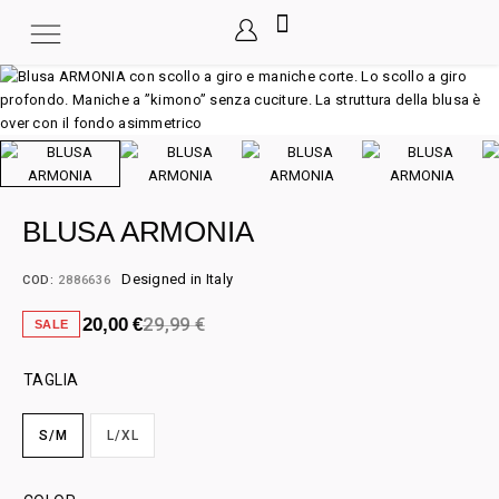
BLUSA ARMONIA
Designed in Italy
COD:
2886636
29,99
€
20,00
€
SALE
TAGLIA
S/M
L/XL