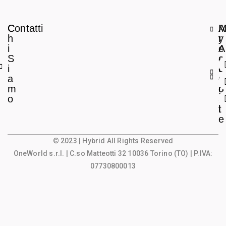
C
Contatti
A
h
r
y
i
e
A
S
a
c
i
L
c
a
e
o
m
g
u
o
a
n
l
t
e
© 2023 | Hybrid All Rights Reserved
OneWorld s.r.l.
| C.so Matteotti 32 10036 Torino (TO) | P.IVA:
07730800013