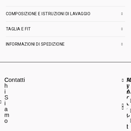
COMPOSIZIONE E ISTRUZIONI DI LAVAGGIO
TAGLIA E FIT
INFORMAZIONI DI SPEDIZIONE
C
Contatti
A
h
r
y
i
e
A
S
a
c
i
L
c
a
e
o
m
g
u
o
a
n
l
t