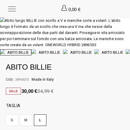
0,00
€
ABITO BILLIE
Made in Italy
COD:
2896535
34,99
€
30,00
€
SALE
TAGLIA
S
M
L