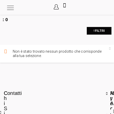
:
0
FILTRI
Non è stato trovato nessun prodotto che corrisponde
alla tua selezione.
C
Contatti
A
h
r
y
i
e
A
S
a
c
i
L
c