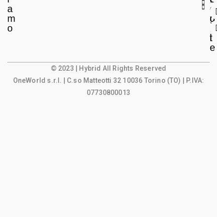
a
e
o
m
g
u
o
a
n
l
t
e
© 2023 | Hybrid All Rights Reserved
OneWorld s.r.l.
| C.so Matteotti 32 10036 Torino (TO) | P.IVA:
07730800013