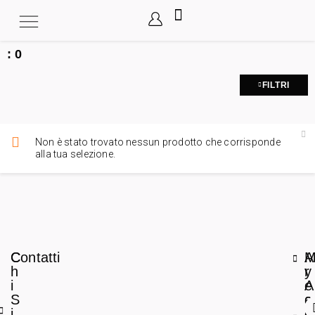
:
0
FILTRI
Non è stato trovato nessun prodotto che corrisponde
alla tua selezione.
C
Contatti
A
h
r
y
i
e
A
S
a
c
i
L
c