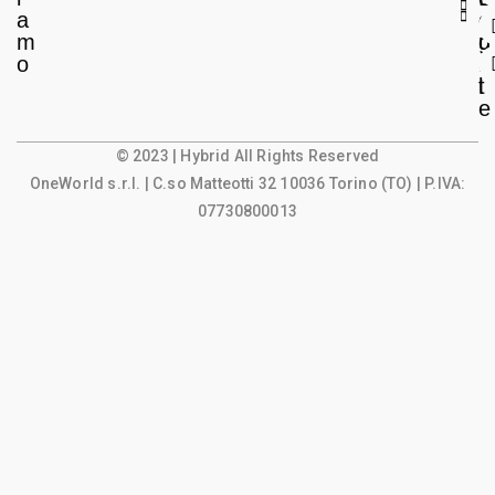
a
e
o
m
g
u
o
a
n
l
t
e
© 2023 | Hybrid All Rights Reserved
OneWorld s.r.l.
| C.so Matteotti 32 10036 Torino (TO) | P.IVA:
07730800013