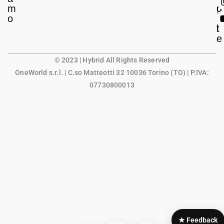
m
g
u
o
a
n
l
t
e
© 2023 | Hybrid All Rights Reserved
OneWorld s.r.l.
| C.so Matteotti 32 10036 Torino (TO) | P.IVA:
07730800013
★ Feedback