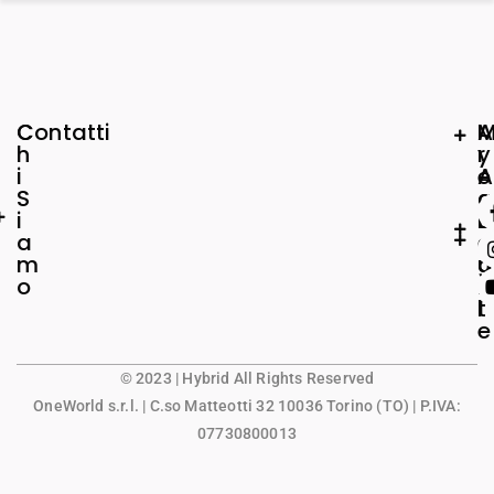
C
Contatti
A
h
r
y
i
e
A
S
a
c
i
L
c
a
e
o
m
g
u
o
a
n
l
t
e
© 2023 | Hybrid All Rights Reserved
OneWorld s.r.l.
| C.so Matteotti 32 10036 Torino (TO) | P.IVA:
07730800013