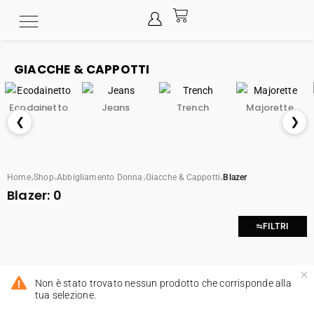
GIACCHE & CAPPOTTI
Ecodainetto
Jeans
Trench
Majorette
❮
❯
›
›
›
›
Home
Shop
Abbigliamento Donna
Giacche & Cappotti
Blazer
Blazer:
0
FILTRI
Non è stato trovato nessun prodotto che corrisponde alla
tua selezione.