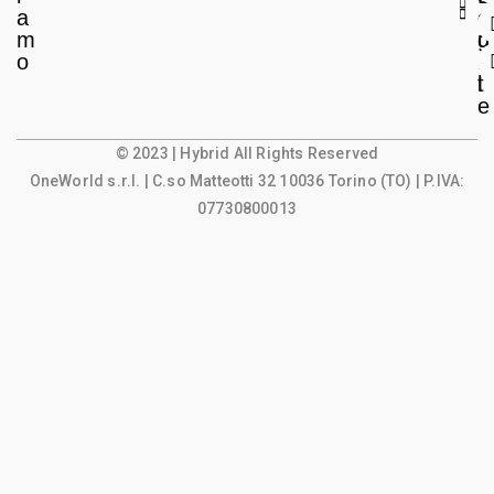
a
e
o
m
g
u
o
a
n
l
t
e
© 2023 | Hybrid All Rights Reserved
OneWorld s.r.l.
| C.so Matteotti 32 10036 Torino (TO) | P.IVA:
07730800013