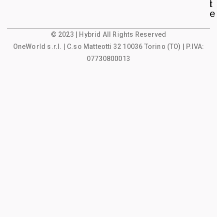
l
t
e
© 2023 | Hybrid All Rights Reserved
OneWorld s.r.l.
| C.so Matteotti 32 10036 Torino (TO) | P.IVA:
07730800013