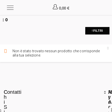
0,00
€
:
0
FILTRI
Non è stato trovato nessun prodotto che corrisponde
alla tua selezione.
C
Contatti
A
h
r
y
i
e
A
S
a
c