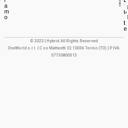
i
L
c
a
e
o
m
g
u
o
a
n
l
t
e
© 2023 | Hybrid All Rights Reserved
OneWorld s.r.l.
| C.so Matteotti 32 10036 Torino (TO) | P.IVA:
07730800013