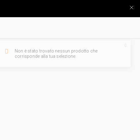
Non è stato trovato nessun prodotto che
corrisponde alla tua selezione.