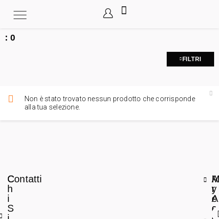
:
0
FILTRI
Non è stato trovato nessun prodotto che corrisponde
alla tua selezione.
C
Contatti
A
h
r
y
i
e
A
S
a
c
i
L
c