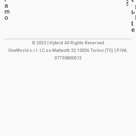
a
e
o
m
g
u
o
a
n
l
t
e
© 2023 | Hybrid All Rights Reserved
OneWorld s.r.l.
| C.so Matteotti 32 10036 Torino (TO) | P.IVA:
07730800013