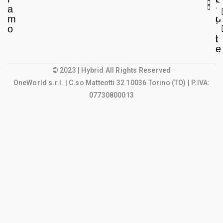
a
e
o
m
g
u
o
a
n
l
t
e
© 2023 | Hybrid All Rights Reserved
OneWorld s.r.l.
| C.so Matteotti 32 10036 Torino (TO) | P.IVA:
07730800013