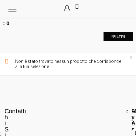
:
0
FILTRI
Non è stato trovato nessun prodotto che corrisponde
alla tua selezione.
C
Contatti
A
h
r
y
i
e
A
S
a
c
i
L
c