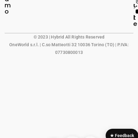
m
g
u
o
a
n
l
t
e
© 2023 | Hybrid All Rights Reserved
OneWorld s.r.l.
| C.so Matteotti 32 10036 Torino (TO) | P.IVA:
07730800013
★ Feedback