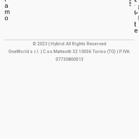
a
e
o
m
g
u
o
a
n
l
t
e
© 2023 | Hybrid All Rights Reserved
OneWorld s.r.l.
| C.so Matteotti 32 10036 Torino (TO) | P.IVA:
07730800013