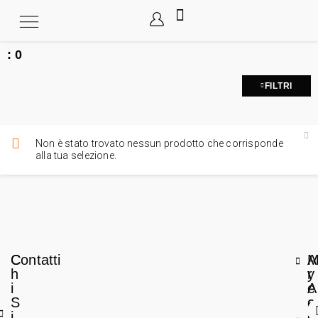
:
0
FILTRI
Non è stato trovato nessun prodotto che corrisponde
alla tua selezione.
C
Contatti
A
h
r
y
i
e
A
S
a
c
i
L
c