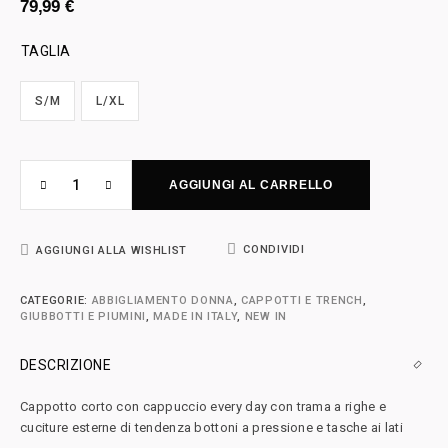
79,99
€
TAGLIA
S/M
L/XL
AGGIUNGI AL CARRELLO
CONDIVIDI
AGGIUNGI ALLA WISHLIST
CATEGORIE:
ABBIGLIAMENTO DONNA
,
CAPPOTTI E TRENCH
,
GIUBBOTTI E PIUMINI
,
MADE IN ITALY
,
NEW IN
DESCRIZIONE
Cappotto corto con cappuccio every day con trama a righe e
cuciture esterne di tendenza bottoni a pressione e tasche ai lati