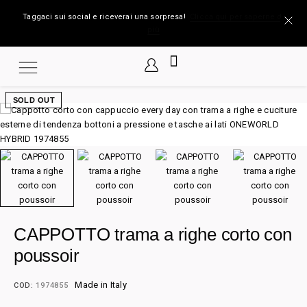
Taggaci sui social e riceverai una sorpresa!
Clicca qui per saperne di
più
SOLD OUT
CAPPOTTO trama a righe corto con
poussoir
Made in Italy
COD:
1974855