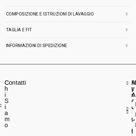
COMPOSIZIONE E ISTRUZIONI DI LAVAGGIO
TAGLIA E FIT
INFORMAZIONI DI SPEDIZIONE
C
Contatti
A
h
r
y
i
e
A
S
a
c
i
L
c
a
e
o
m
g
u
o
a
n
l
t