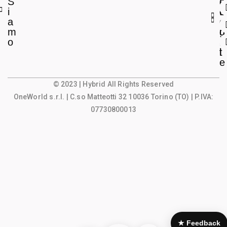
S
a
c
i
L
c
a
e
o
m
g
u
o
a
n
l
t
e
© 2023 | Hybrid All Rights Reserved
OneWorld s.r.l.
| C.so Matteotti 32 10036 Torino (TO) | P.IVA:
07730800013
★ Feedback