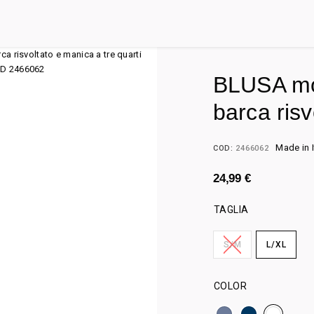
BLUSA mon
barca ris
Made in I
COD:
2466062
24,99
€
TAGLIA
S/M
L/XL
COLOR