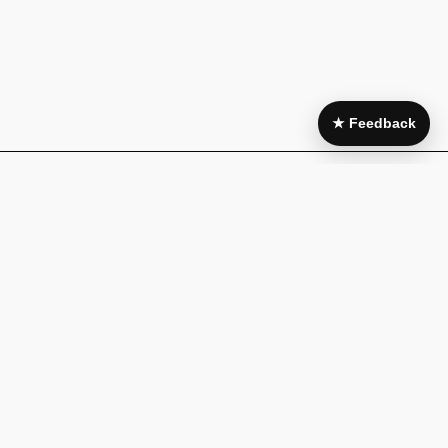
★ Feedback
Area Legale
My Account
Condizioni di
Il mio account
acquisto
I miei acquisti
Pagamenti e
Wishlist
fatturazione
Guida alla
Cookie policy
taglia
Privacy Policy