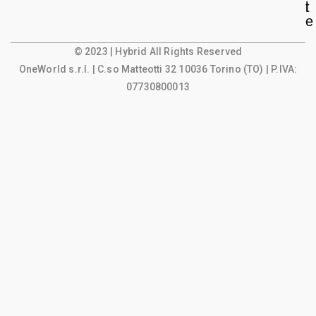
l
t
e
© 2023 | Hybrid All Rights Reserved
OneWorld s.r.l.
| C.so Matteotti 32 10036 Torino (TO) | P.IVA:
07730800013