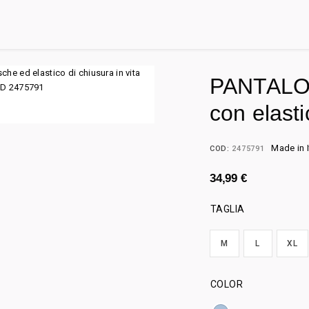
PANTALON
con elasti
Made in I
COD:
2475791
34,99
€
TAGLIA
M
L
XL
COLOR