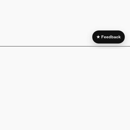
★ Feedback
Area Legale
My Account
Condizioni di
Il mio account
acquisto
I miei acquisti
Pagamenti e
Wishlist
fatturazione
Guida alla
Cookie policy
taglia
Privacy Policy