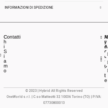
INFORMAZIONI DI SPEDIZIONE
C
Contatti
A
h
r
y
i
e
A
S
a
c
i
L
c
a
e
o
m
g
u
o
a
n
l
t
e
© 2023 | Hybrid All Rights Reserved
OneWorld s.r.l.
| C.so Matteotti 32 10036 Torino (TO) | P.IVA:
07730800013