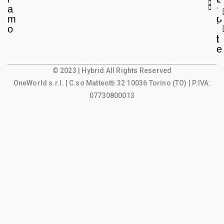
a
e
o
m
g
u
o
a
n
l
t
e
© 2023 | Hybrid All Rights Reserved
OneWorld s.r.l.
| C.so Matteotti 32 10036 Torino (TO) | P.IVA:
07730800013