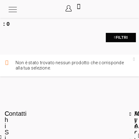
:
0
FILTRI
Non è stato trovato nessun prodotto che corrisponde
alla tua selezione.
C
Contatti
A
h
r
y
i
e
A
S
a
c
i
L
c