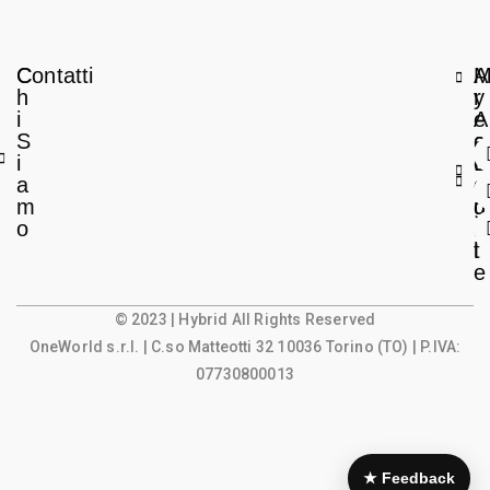
C
Contatti
A
h
r
y
i
e
A
S
a
c
i
L
c
a
e
o
m
g
u
o
a
n
l
t
e
© 2023 | Hybrid All Rights Reserved
OneWorld s.r.l.
| C.so Matteotti 32 10036 Torino (TO) | P.IVA:
07730800013
★ Feedback