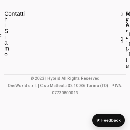
C
Contatti
A
h
r
y
i
e
A
S
a
c
i
L
c
a
e
o
m
g
u
o
a
n
l
t
e
© 2023 | Hybrid All Rights Reserved
OneWorld s.r.l.
| C.so Matteotti 32 10036 Torino (TO) | P.IVA:
07730800013
★ Feedback