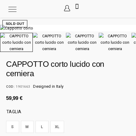
SOLD OUT
CAPPOTTO corto lucido con
cerniera
Designed in Italy
COD:
1901663
59,99
€
TAGLIA
S
M
L
XL