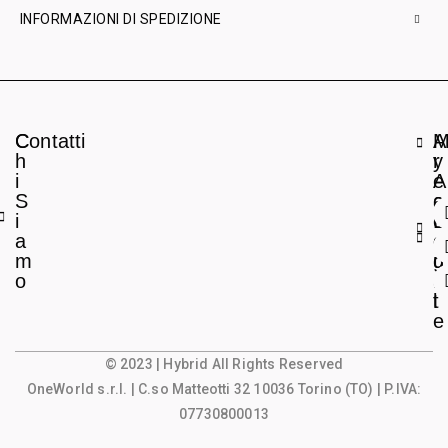
INFORMAZIONI DI SPEDIZIONE
C
Contatti
A
h
r
y
i
e
A
S
a
c
i
L
c
a
e
o
m
g
u
o
a
n
l
t
e
© 2023 | Hybrid All Rights Reserved
OneWorld s.r.l.
| C.so Matteotti 32 10036 Torino (TO) | P.IVA:
07730800013