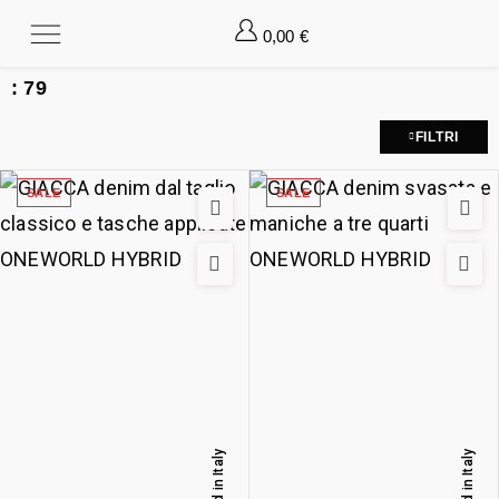
0,00
€
:
79
FILTRI
SALE
SALE