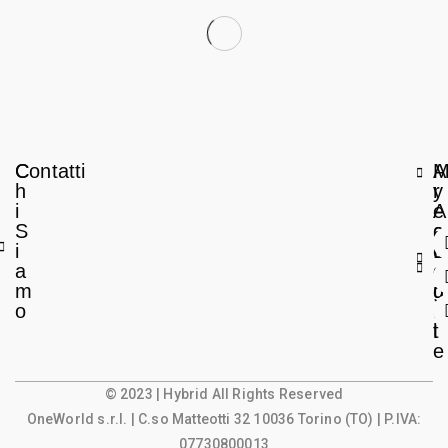
C
Contatti
A
h
r
y
i
e
A
S
a
c
i
L
c
a
e
o
m
g
u
o
a
n
l
t
e
© 2023 | Hybrid All Rights Reserved
OneWorld s.r.l.
| C.so Matteotti 32 10036 Torino (TO) | P.IVA:
07730800013