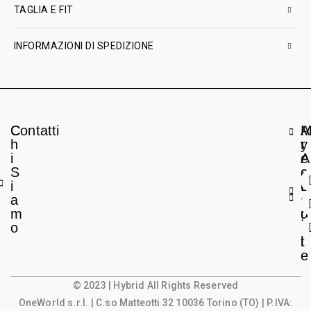
TAGLIA E FIT
INFORMAZIONI DI SPEDIZIONE
C
Contatti
A
h
r
y
i
e
A
S
a
c
i
L
c
a
e
o
m
g
u
o
a
n
l
t
e
© 2023 | Hybrid All Rights Reserved
OneWorld s.r.l.
| C.so Matteotti 32 10036 Torino (TO) | P.IVA: