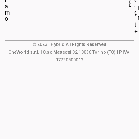
i
L
c
a
e
o
m
g
u
o
a
n
l
t
e
© 2023 | Hybrid All Rights Reserved
OneWorld s.r.l.
| C.so Matteotti 32 10036 Torino (TO) | P.IVA:
07730800013