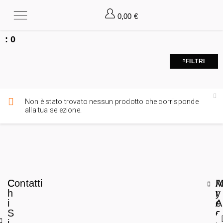
0,00
€
:
0
FILTRI
Non è stato trovato nessun prodotto che corrisponde
alla tua selezione.
C
Contatti
A
h
r
y
i
e
A
S
a
c