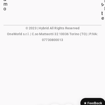
m
g
u
o
a
n
l
t
e
© 2023 | Hybrid All Rights Reserved
OneWorld s.r.l.
| C.so Matteotti 32 10036 Torino (TO) | P.IVA:
07730800013
★ Feedback