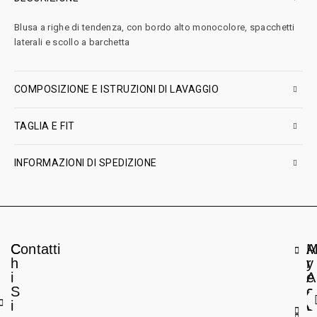
Blusa a righe di tendenza, con bordo alto monocolore, spacchetti
laterali e scollo a barchetta
COMPOSIZIONE E ISTRUZIONI DI LAVAGGIO
TAGLIA E FIT
INFORMAZIONI DI SPEDIZIONE
C
Contatti
A
h
r
y
i
e
A
S
a
c
i
L
c