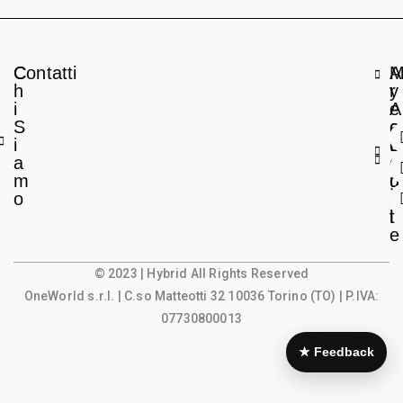
C
Contatti
A
h
r
y
i
e
A
S
a
c
i
L
c
a
e
o
m
g
u
o
a
n
l
t
e
© 2023 | Hybrid All Rights Reserved
OneWorld s.r.l.
| C.so Matteotti 32 10036 Torino (TO) | P.IVA:
07730800013
★ Feedback