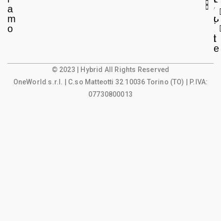
a
e
o
m
g
u
o
a
n
l
t
e
© 2023 | Hybrid All Rights Reserved
OneWorld s.r.l.
| C.so Matteotti 32 10036 Torino (TO) | P.IVA:
07730800013