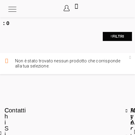
:
0
FILTRI
Non è stato trovato nessun prodotto che corrisponde
alla tua selezione.
C
Contatti
A
h
r
y
i
e
A
S
a
c
i
L
c