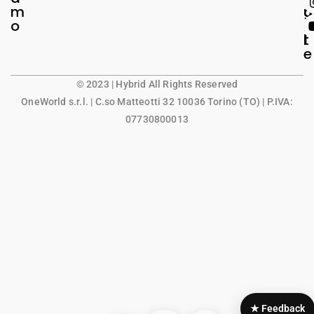
m
g
u
o
a
n
l
t
e
© 2023 | Hybrid All Rights Reserved
OneWorld s.r.l.
| C.so Matteotti 32 10036 Torino (TO) | P.IVA:
07730800013
★ Feedback