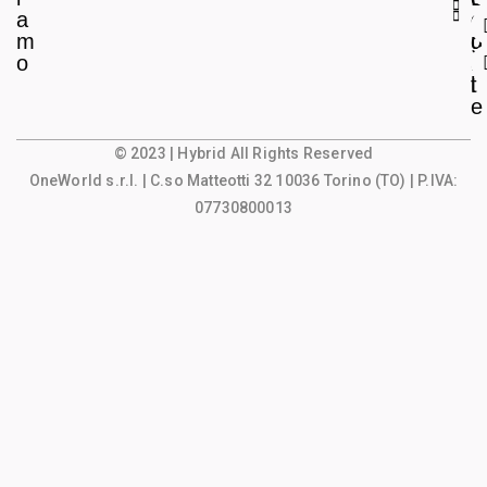
a
e
o
m
g
u
o
a
n
l
t
e
© 2023 | Hybrid All Rights Reserved
OneWorld s.r.l.
| C.so Matteotti 32 10036 Torino (TO) | P.IVA:
07730800013