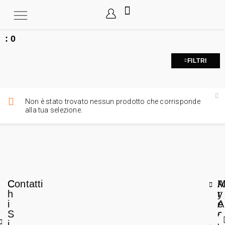
:
0
FILTRI
Non è stato trovato nessun prodotto che corrisponde
alla tua selezione.
C
Contatti
A
h
r
y
i
e
A
S
a
c
i
L
c