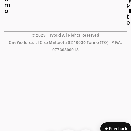
m
g
u
o
a
n
l
t
e
© 2023 | Hybrid All Rights Reserved
OneWorld s.r.l.
| C.so Matteotti 32 10036 Torino (TO) | P.IVA:
07730800013
★ Feedback